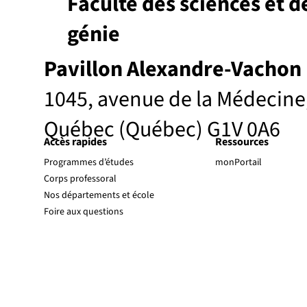
Faculté des sciences et d
génie
Pavillon Alexandre-Vachon
1045, avenue de la Médecine
Québec (Québec) G1V 0A6
Accès rapides
Ressources
Programmes d’études
monPortail
Corps professoral
Nos départements et école
Foire aux questions