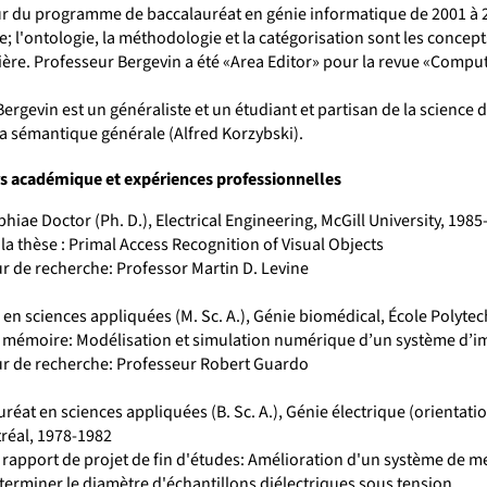
ur du programme de baccalauréat en génie informatique de 2001 à 2
e; l'ontologie, la méthodologie et la catégorisation sont les conce
lière. Professeur Bergevin a été «Area Editor» pour la revue «Comp
ergevin est un généraliste et un étudiant et partisan de la science d
la sémantique générale (Alfred Korzybski).
s académique et expériences professionnelles
hiae Doctor (Ph. D.), Electrical Engineering, McGill University, 198
 la thèse : Primal Access Recognition of Visual Objects
r de recherche: Professor Martin D. Levine
 en sciences appliquées (M. Sc. A.), Génie biomédical, École Polyt
u mémoire: Modélisation et simulation numérique d’un système d’i
ur de recherche: Professeur Robert Guardo
réat en sciences appliquées (B. Sc. A.), Génie électrique (orientat
réal, 1978-1982
u rapport de projet de fin d'études: Amélioration d'un système de 
terminer le diamètre d'échantillons diélectriques sous tension