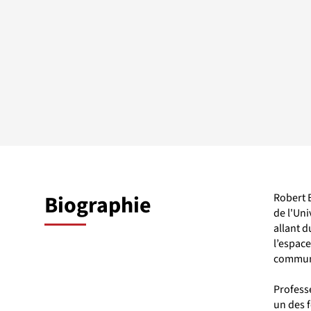
Biographie
Robert B
de l'Uni
allant d
l’espac
communi
Professe
un des f