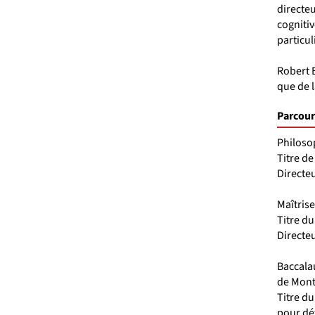
directe
cognitiv
particu
Robert B
que de 
Parcour
Philosop
Titre de
Directeu
Maîtrise
Titre d
Directe
Baccalau
de Mont
Titre d
pour dé