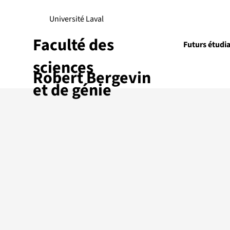
Université Laval
Faculté des
Futurs étudi
sciences
Robert Bergevin
Recherch
et de génie